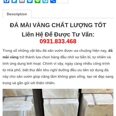
Facebook
Twitter
Email
Messenger
Line
Skype
Share
Description
ĐÁ MÀI VÀNG CHẤT LƯỢNG TỐT
Liên Hệ Để Được Tư Vấn:
0931.833.468
Trong số những vật liệu đá sân vườn được ưa chuộng hiện nay,
đá
mài vàng
trở thành lựa chọn hàng đầu nhờ sự bền bỉ, tự nhiên và
tính ứng dụng linh hoạt. Chính vì vậy, ngày càng nhiều công trình
từ nhà phố, biệt thự đến khu nghỉ dưỡng đều ưu tiên sử dụng đá
này cho sân vườn giúp nâng tầm không gian sống, tạo vẻ đẹp sang
trọng và gần gũi với thiên nhiên.