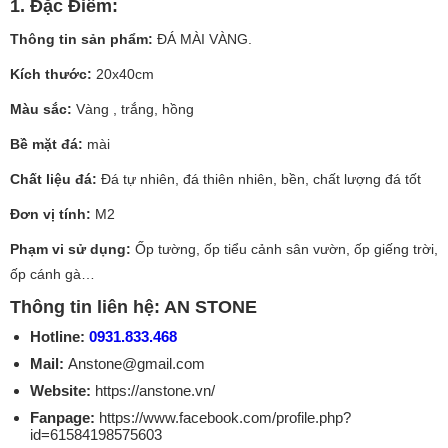
1. Đặc Điểm:
Thông tin sản phẩm:
ĐÁ MÀI VÀNG.
Kích thước:
20x40cm
Màu sắc:
Vàng , trắng, hồng
Bề mặt đá:
mài
Chất liệu đá:
Đá tự nhiên, đá thiên nhiên, bền, chất lượng đá tốt
Đơn vị tính:
M2
Phạm vi sử dụng:
Ốp tường, ốp tiểu cảnh sân vườn, ốp giếng trời,
ốp cánh gà…
Thông tin liên hệ: AN STONE
Hotline:
0931.833.468
Mail:
Anstone@gmail.com
Website:
https://anstone.vn/
Fanpage:
https://www.facebook.com/profile.php?
id=61584198575603