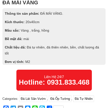
ĐÁ MÀI VÀNG
Thông tin sản phẩm:
ĐÁ MÀI VÀNG.
Kích thước:
20x40cm
Màu sắc:
Vàng , trắng, hồng
Bề mặt đá:
mài
Chất liệu đá:
Đá tự nhiên, đá thiên nhiên, bền, chất lượng đá
tốt
Đơn vị tính:
M2
Phạm vi sử dụng:
Ốp tường, ốp tiểu cảnh sân vườn, ốp giếng
trời, ốp cánh gà…
Liên Hệ 24/7
Hotline: 0931.833.468
Categories:
Đá Lát Sân Vườn
,
Đá Ốp Tường
,
Đá Tự Nhiên