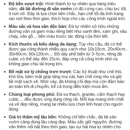
Độ bền vượt trội:
Hình thành từ tự nhiên qua hàng triệu
năm,
đá lát đường đi sân vườn
có độ cứng cao, chịu lực tốt,
ít nứt vỡ. Đây là lựa chọn bền chắc, hạn chế tối đa tình trạng
rạn nứt theo thời gian, thích hợp cho các công trình ngoài trời.
Màu sắc và hoa văn độc bản:
Đá tự nhiên sở hữu những
đường vân và gam màu riêng biệt như xanh đen, xám ghi, nâu
cháy, vân gỗ… bền màu trước tác động của thời tiết.
Kích thước và kiểu dáng đa dạng:
Tùy nhu cầu, đá có thể
được gia công thành nhiều quy cách như 10x10cm, 20x40cm,
30x60cm, 60x120cm… Độ dày phổ biến từ 3–5cm, riêng đá
cubic có thể dày đến 15cm, đáp ứng cả công trình nhỏ và
không gian chịu tải trọng lớn.
Bề mặt xử lý chống trơn trượt:
Các kỹ thuật như chẻ thô,
khò lửa, băm mặt giúp tăng ma sát, hạn chế rong rêu và giữ
bề mặt sạch sẽ. Nhờ vậy, đá không chỉ đẹp mà còn đảm bảo
an toàn khi di chuyển, kể cả trong điều kiện mưa ẩm.
Chủng loại phong phú:
Đá sa thạch, granite, cẩm thạch hay
cubic… đều được ứng dụng rộng rãi. Mỗi loại mang tính chất
và vẻ đẹp riêng, mang lại nhiều lựa chọn linh hoạt cho người
dùng.
Giá trị thẩm mỹ lâu bền:
Không chỉ bền chắc, đá lát sân
vườn càng dùng lâu càng đẹp. Màu sắc giữ nguyên, đường
vân thêm nổi bật theo thời gian, tạo sự hài hòa tự nhiên cho