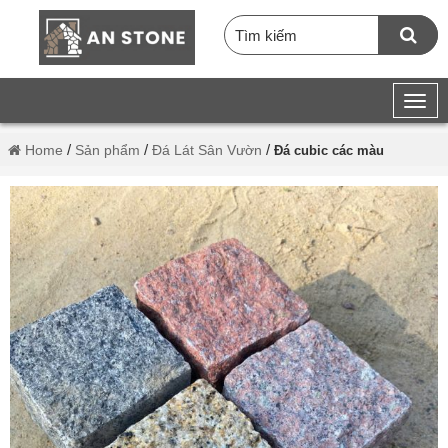
/
/
/
Home
Sản phẩm
Đá Lát Sân Vườn
Đá cubic các màu