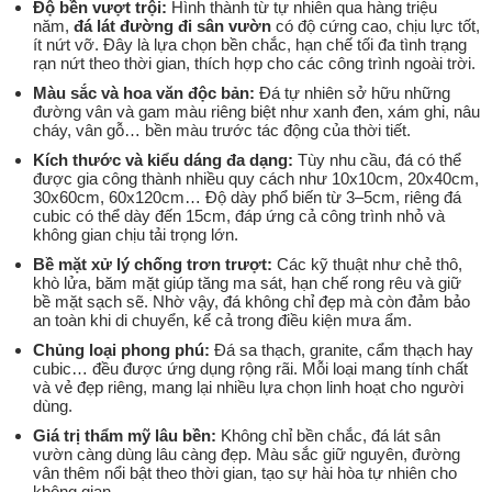
Độ bền vượt trội:
Hình thành từ tự nhiên qua hàng triệu
năm,
đá lát đường đi sân vườn
có độ cứng cao, chịu lực tốt,
ít nứt vỡ. Đây là lựa chọn bền chắc, hạn chế tối đa tình trạng
rạn nứt theo thời gian, thích hợp cho các công trình ngoài trời.
Màu sắc và hoa văn độc bản:
Đá tự nhiên sở hữu những
đường vân và gam màu riêng biệt như xanh đen, xám ghi, nâu
cháy, vân gỗ… bền màu trước tác động của thời tiết.
Kích thước và kiểu dáng đa dạng:
Tùy nhu cầu, đá có thể
được gia công thành nhiều quy cách như 10x10cm, 20x40cm,
30x60cm, 60x120cm… Độ dày phổ biến từ 3–5cm, riêng đá
cubic có thể dày đến 15cm, đáp ứng cả công trình nhỏ và
không gian chịu tải trọng lớn.
Bề mặt xử lý chống trơn trượt:
Các kỹ thuật như chẻ thô,
khò lửa, băm mặt giúp tăng ma sát, hạn chế rong rêu và giữ
bề mặt sạch sẽ. Nhờ vậy, đá không chỉ đẹp mà còn đảm bảo
an toàn khi di chuyển, kể cả trong điều kiện mưa ẩm.
Chủng loại phong phú:
Đá sa thạch, granite, cẩm thạch hay
cubic… đều được ứng dụng rộng rãi. Mỗi loại mang tính chất
và vẻ đẹp riêng, mang lại nhiều lựa chọn linh hoạt cho người
dùng.
Giá trị thẩm mỹ lâu bền:
Không chỉ bền chắc, đá lát sân
vườn càng dùng lâu càng đẹp. Màu sắc giữ nguyên, đường
vân thêm nổi bật theo thời gian, tạo sự hài hòa tự nhiên cho
không gian.