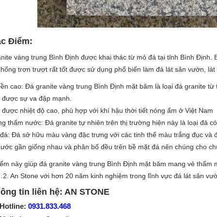
ặc Điểm:
nite vàng trung Bình Định được khai thác từ mỏ đá tại tỉnh Bình Địn
hống trơn trượt rất tốt được sử dụng phổ biến làm đá lát sân vườn, lát nề
ền cao: Đá granite vàng trung Bình Định mặt băm là loại đá granite từ 
u được sự va đập mạnh.
 được nhiệt độ cao, phù hợp với khí hậu thời tiết nóng ẩm ở Việt Nam
g thấm nước: Đá granite tự nhiên trên thị trường hiện này là loại đá c
đá: Đá sở hữu màu vàng đặc trưng với các tinh thể màu trắng đục và
hước gần giống nhau và phân bố đều trên bề mặt đá nên chúng cho chún
ểm này giúp đá granite vàng trung Bình Định mặt băm mang vẻ thẩm mỹ
,…2. An Stone với hơn 20 năm kinh nghiệm trong lĩnh vực đá lát sân vư
ông tin liên hệ: AN STONE
Hotline:
0931.833.468