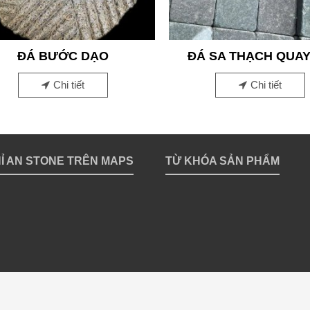
ĐÁ BƯỚC DẠO
ĐÁ SA THẠCH QUA
Chi tiết
Chi tiết
HỈ AN STONE TRÊN MAPS
TỪ KHÓA SẢN PHẨM