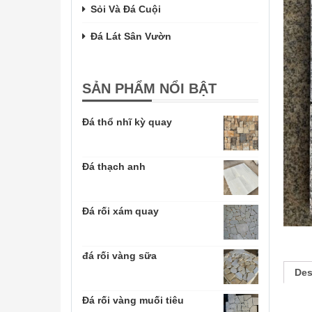
Sỏi Và Đá Cuội
Đá Lát Sân Vườn
SẢN PHẨM NỔI BẬT
Đá thổ nhĩ kỳ quay
Đá thạch anh
Đá rối xám quay
đá rối vàng sữa
Des
Đá rối vàng muối tiêu