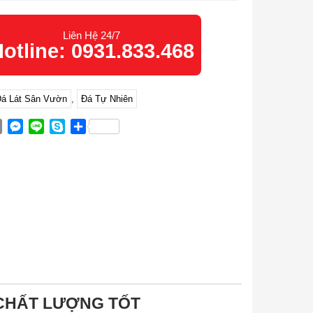
Liên Hệ 24/7
otline: 0931.833.468
á Lát Sân Vườn
,
Đá Tự Nhiên
ok
ter
Email
Messenger
Line
Skype
Share
 CHẤT LƯỢNG TỐT