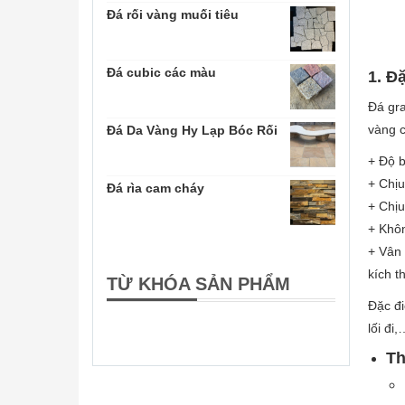
Đá rối vàng muối tiêu
Đá cubic các màu
1. Đ
Đá gra
vàng c
Đá Da Vàng Hy Lạp Bóc Rối
+ Độ b
+ Chị
Đá rìa cam cháy
+ Chịu
+ Khôn
+ Vân 
kích t
TỪ KHÓA SẢN PHẨM
Đặc đi
lối đi
Th