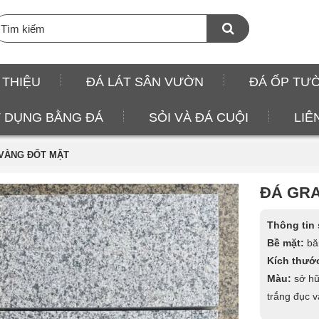
 THIỆU
ĐÁ LÁT SÂN VƯỜN
ĐÁ ỐP TƯ
 DỤNG BẰNG ĐÁ
SỎI VÀ ĐÁ CUỘI
LIÊ
 VÀNG ĐỐT MẶT
ĐÁ GRA
Thông tin
Bề mặt:
b
Kích thướ
Màu:
sở hữ
trắng đục v