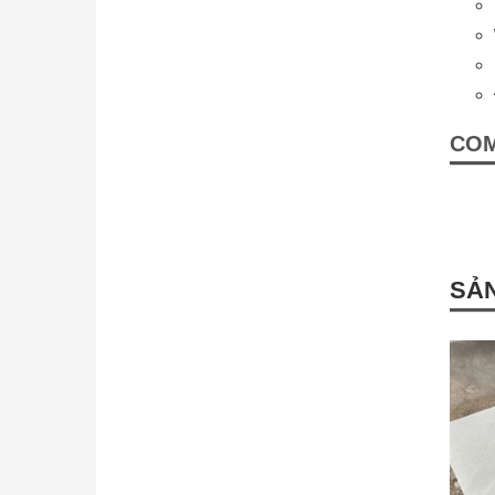
CO
SẢN