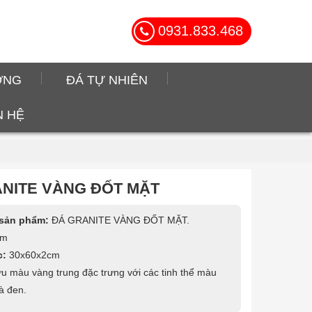
0931.833.468
ỜNG
ĐÁ TỰ NHIÊN
N HỆ
NITE VÀNG ĐỐT MẶT
 sản phẩm:
ĐÁ GRANITE VÀNG ĐỐT MẶT.
ăm
c:
30x60x2cm
u màu vàng trung đặc trưng với các tinh thể màu
à đen.