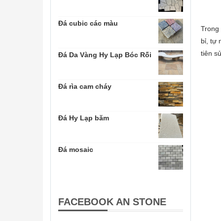
Đá cubic các màu
Trong 
bỉ, tự
tiên s
Đá Da Vàng Hy Lạp Bóc Rối
Đá rìa cam cháy
Đá Hy Lạp băm
Đá mosaic
FACEBOOK AN STONE