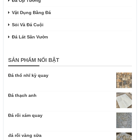
Đá Ốp Tường
Vật Dụng Bằng Đá
Sỏi Và Đá Cuội
Đá Lát Sân Vườn
SẢN PHẨM NỔI BẬT
Đá thổ nhĩ kỳ quay
Đá thạch anh
Đá rối xám quay
đá rối vàng sữa