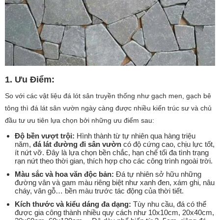
1. Ưu Điểm:
So với các vật liệu đá lót sân truyền thống như gạch men, gạch bê
tông thì đá lát sân vườn ngày càng được nhiều kiến trúc sư và chủ
đầu tư ưu tiên lựa chọn bởi những ưu điểm sau:
Độ bền vượt trội:
Hình thành từ tự nhiên qua hàng triệu
năm,
đá lát đường đi sân vườn
có độ cứng cao, chịu lực tốt,
ít nứt vỡ. Đây là lựa chọn bền chắc, hạn chế tối đa tình trạng
rạn nứt theo thời gian, thích hợp cho các công trình ngoài trời.
Màu sắc và hoa văn độc bản:
Đá tự nhiên sở hữu những
đường vân và gam màu riêng biệt như xanh đen, xám ghi, nâu
cháy, vân gỗ… bền màu trước tác động của thời tiết.
Kích thước và kiểu dáng đa dạng:
Tùy nhu cầu, đá có thể
được gia công thành nhiều quy cách như 10x10cm, 20x40cm,