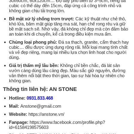
30x60cm, 60x120cm… Độ dày phổ biến từ 3–5cm, riêng đá
cubic có thể dày đến 15cm, đáp ứng cả công trình nhỏ và
không gian chịu tải trọng lớn.
Bề mặt xử lý chống trơn trượt:
Các kỹ thuật như chẻ thô,
khò lửa, băm mặt giúp tăng ma sát, hạn chế rong rêu và giữ
bề mặt sạch sẽ. Nhờ vậy, đá không chỉ đẹp mà còn đảm bảo
an toàn khi di chuyển, kể cả trong điều kiện mưa ẩm.
Chủng loại phong phú:
Đá sa thạch, granite, cẩm thạch hay
cubic… đều được ứng dụng rộng rãi. Mỗi loại mang tính chất
và vẻ đẹp riêng, mang lại nhiều lựa chọn linh hoạt cho người
dùng.
Giá trị thẩm mỹ lâu bền:
Không chỉ bền chắc, đá lát sân
vườn càng dùng lâu càng đẹp. Màu sắc giữ nguyên, đường
vân thêm nổi bật theo thời gian, tạo sự hài hòa tự nhiên cho
không gian.
Thông tin liên hệ: AN STONE
Hotline:
0931.833.468
Mail:
Anstone@gmail.com
Website:
https://anstone.vn/
Fanpage:
https://www.facebook.com/profile.php?
id=61584198575603