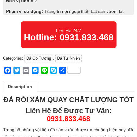
Đơn vị tính:
m2
Phạm vi sử dụng:
Trang trí nội ngoại thất: Lát sân vườn, lát
nền sân vườn, lát lối đi sân vườn…
Liên Hệ 24/7
Hotline: 0931.833.468
Categories:
Đá Ốp Tường
,
Đá Tự Nhiên
Facebook
Twitter
Email
Messenger
Line
Skype
Share
Description
ĐÁ RỐI XÁM QUAY CHẤT LƯỢNG TỐT
Liên Hệ Để Được Tư Vấn:
0931.833.468
Trong số những vật liệu đá sân vườn được ưa chuộng hiện nay,
đá