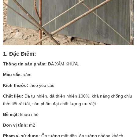
1. Đặc Điểm:
Thông tin sản phẩm:
ĐÁ XÁM KHỨA.
Màu sắc:
xám
Kích thước:
theo yêu cầu
Chất liệu:
Đá tự nhiên, đá thiên nhiên 100%, khả năng chống chịu
thời tiết rất tốt, sản phẩm đạt chất lượng ưu Việt.
Bề mặt:
khứa nhỏ
Đơn vị tính:
m2
Phạm vi sử dụng:
Ốp tường mặt tiền, ốp tường phòng khách,