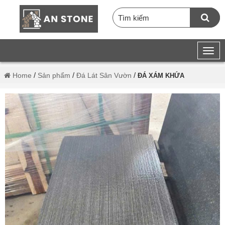
/
/
/
Home
Sản phẩm
Đá Lát Sân Vườn
ĐÁ XÁM KHỨA