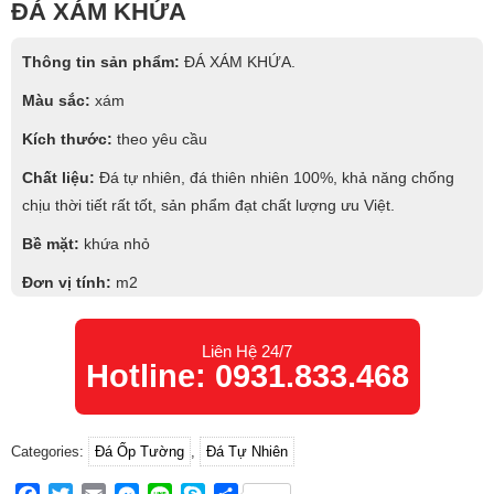
ĐÁ XÁM KHỨA
Thông tin sản phẩm:
ĐÁ XÁM KHỨA.
Màu sắc:
xám
Kích thước:
theo yêu cầu
Chất liệu:
Đá tự nhiên, đá thiên nhiên 100%, khả năng chống
chịu thời tiết rất tốt, sản phẩm đạt chất lượng ưu Việt.
Bề mặt:
khứa nhỏ
Đơn vị tính:
m2
Phạm vi sử dụng:
Ốp tường mặt tiền, ốp tường phòng khách,
trang trí tường cánh gà, tạo điểm nhấn,…
Liên Hệ 24/7
Hotline: 0931.833.468
Categories:
Đá Ốp Tường
,
Đá Tự Nhiên