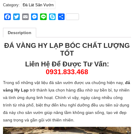
Category:
Đá Lát Sân Vườn
Facebook
Twitter
Email
Messenger
Line
Skype
Share
Description
ĐÁ VÀNG HY LẠP BÓC CHẤT LƯỢNG
TỐT
Liên Hệ Để Được Tư Vấn:
0931.833.468
Trong số những vật liệu đá sân vườn được ưa chuộng hiện nay,
đá
vàng Hy Lạp
trở thành lựa chọn hàng đầu nhờ sự bền bỉ, tự nhiên
và tính ứng dụng linh hoạt. Chính vì vậy, ngày càng nhiều công
trình từ nhà phố, biệt thự đến khu nghỉ dưỡng đều ưu tiên sử dụng
đá này cho sân vườn giúp nâng tầm không gian sống, tạo vẻ đẹp
sang trọng và gần gũi với thiên nhiên.