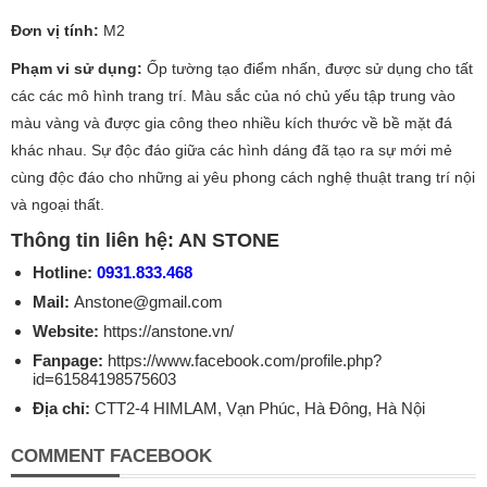
Đơn vị tính:
M2
Phạm vi sử dụng:
Ốp tường tạo điểm nhấn, được sử dụng cho tất
các các mô hình trang trí. Màu sắc của nó chủ yếu tập trung vào
màu vàng và được gia công theo nhiều kích thước về bề mặt đá
khác nhau. Sự độc đáo giữa các hình dáng đã tạo ra sự mới mẻ
cùng độc đáo cho những ai yêu phong cách nghệ thuật trang trí nội
và ngoại thất.
Thông tin liên hệ: AN STONE
Hotline:
0931.833.468
Mail:
Anstone@gmail.com
Website:
https://anstone.vn/
Fanpage:
https://www.facebook.com/profile.php?
id=61584198575603
Địa chỉ:
CTT2-4 HIMLAM, Vạn Phúc, Hà Đông, Hà Nội
COMMENT FACEBOOK