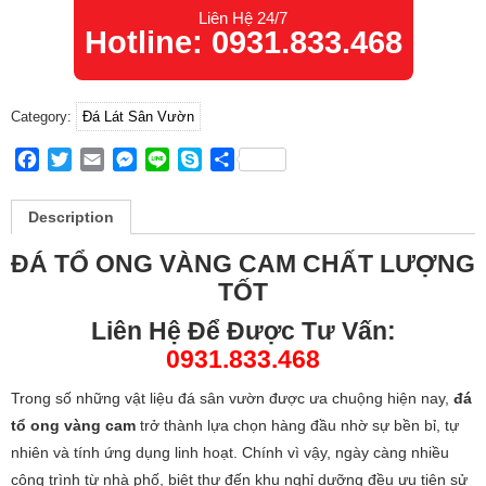
Liên Hệ 24/7
Hotline: 0931.833.468
Category:
Đá Lát Sân Vườn
Facebook
Twitter
Email
Messenger
Line
Skype
Share
Description
ĐÁ TỔ ONG VÀNG CAM CHẤT LƯỢNG
TỐT
Liên Hệ Để Được Tư Vấn:
0931.833.468
Trong số những vật liệu đá sân vườn được ưa chuộng hiện nay,
đá
tổ ong vàng cam
trở thành lựa chọn hàng đầu nhờ sự bền bỉ, tự
nhiên và tính ứng dụng linh hoạt. Chính vì vậy, ngày càng nhiều
công trình từ nhà phố, biệt thự đến khu nghỉ dưỡng đều ưu tiên sử