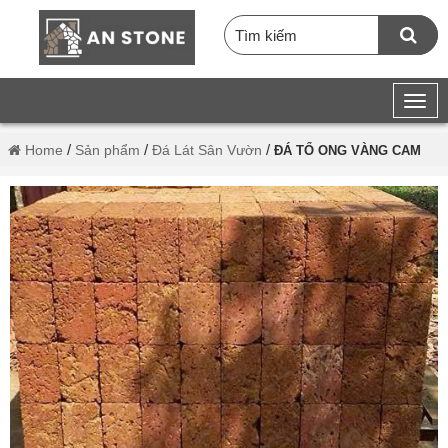
/
/
/
Home
Sản phẩm
Đá Lát Sân Vườn
ĐÁ TỔ ONG VÀNG CAM