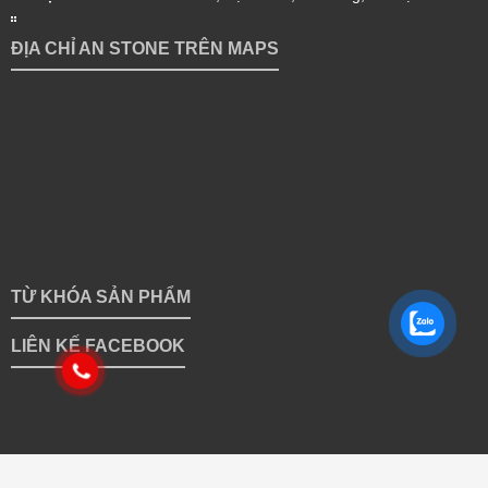
ĐỊA CHỈ AN STONE TRÊN MAPS
TỪ KHÓA SẢN PHẨM
LIÊN KẾ FACEBOOK
Copyright 2025 © caygiongnongnghiepvn.com | Giữ bản quyền
toàn bộ hình ảnh sản phẩm