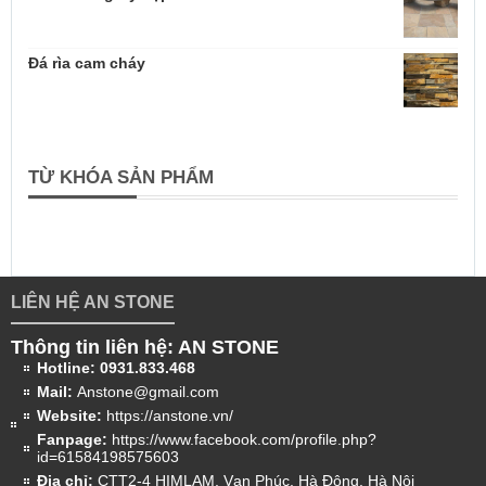
Đá rìa cam cháy
TỪ KHÓA SẢN PHẨM
LIÊN HỆ AN STONE
Thông tin liên hệ: AN STONE
Hotline:
0931.833.468
Mail:
Anstone@gmail.com
Website:
https://anstone.vn/
Fanpage:
https://www.facebook.com/profile.php?
id=61584198575603
Địa chỉ:
CTT2-4 HIMLAM, Vạn Phúc, Hà Đông, Hà Nội