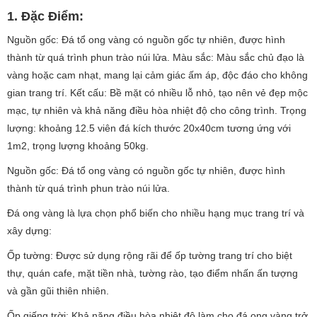
1. Đặc Điểm:
Nguồn gốc: Đá tổ ong vàng có nguồn gốc tự nhiên, được hình
thành từ quá trình phun trào núi lửa. Màu sắc: Màu sắc chủ đạo là
vàng hoặc cam nhạt, mang lại cảm giác ấm áp, độc đáo cho không
gian trang trí. Kết cấu: Bề mặt có nhiều lỗ nhỏ, tạo nên vẻ đẹp mộc
mạc, tự nhiên và khả năng điều hòa nhiệt độ cho công trình. Trọng
lượng: khoảng 12.5 viên đá kích thước 20x40cm tương ứng với
1m2, trọng lượng khoảng 50kg.
Nguồn gốc: Đá tổ ong vàng có nguồn gốc tự nhiên, được hình
thành từ quá trình phun trào núi lửa.
Đá ong vàng là lựa chọn phổ biến cho nhiều hạng mục trang trí và
xây dựng:
Ốp tường: Được sử dụng rộng rãi để ốp tường trang trí cho biệt
thự, quán cafe, mặt tiền nhà, tường rào, tạo điểm nhấn ấn tượng
và gần gũi thiên nhiên.
Ốp giếng trời: Khả năng điều hòa nhiệt độ làm cho đá ong vàng trở